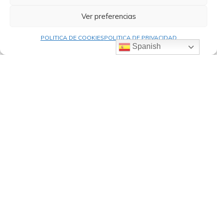
Ver preferencias
POLITICA DE COOKIES
POLITICA DE PRIVACIDAD
Spanish
Carrer Benimantell,
Finestrat, Alicante,
03509, Spain
Teléfono: +34 965 70 79 61
reservas@marinainternacional.com
+34 663 76 61 33
INFORMACIÓN LEGAL
AYUDA