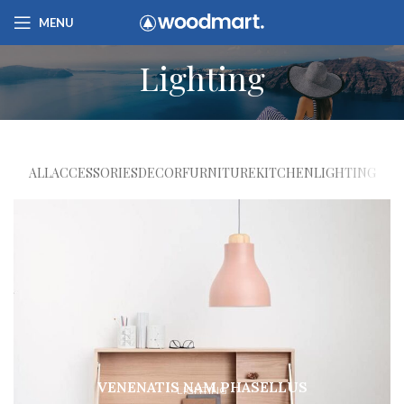
MENU
Lighting
ALL
ACCESSORIES
DECOR
FURNITURE
KITCHEN
LIGHTING
VENENATIS NAM PHASELLUS
LIGHTING